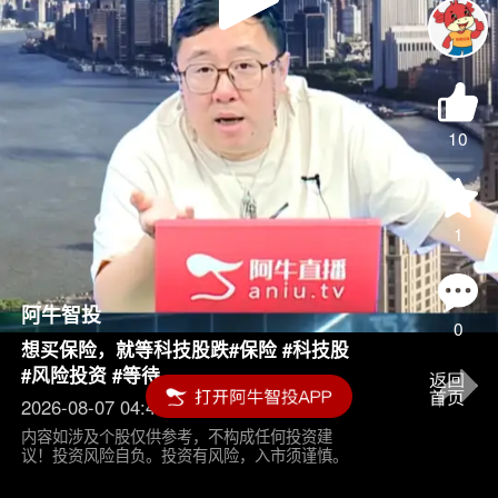
Play
Video
10
1
阿牛智投
0
想买保险，就等科技股跌#保险 #科技股
#风险投资 #等待
2026-08-07 04:45
内容如涉及个股仅供参考，不构成任何投资建
议！投资风险自负。投资有风险，入市须谨慎。