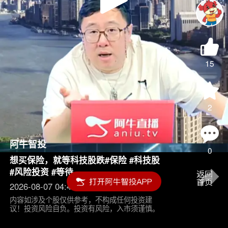
Play
Video
15
2
阿牛智投
0
想买保险，就等科技股跌#保险 #科技股
#风险投资 #等待
2026-08-07 04:45
内容如涉及个股仅供参考，不构成任何投资建
议！投资风险自负。投资有风险，入市须谨慎。