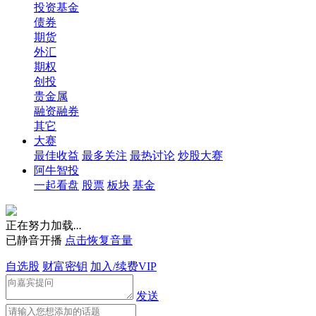
投资基金
债券
期货
外汇
期权
创投
贵金属
融资融券
其它
大赛
最佳收益
最多关注
最热讨论
炒股大赛
阿牛智投
一起看盘
股票
板块
基金
正在努力加载
.
.
.
已静音开播
点击恢复音量
自选股
财富密钥
加入/续费VIP
发送