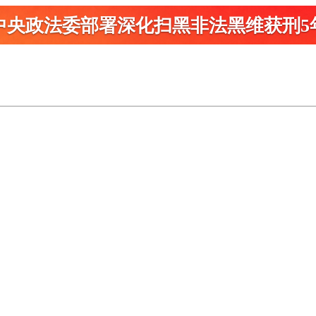
中央政法委部署深化扫黑
非法黑维获刑5