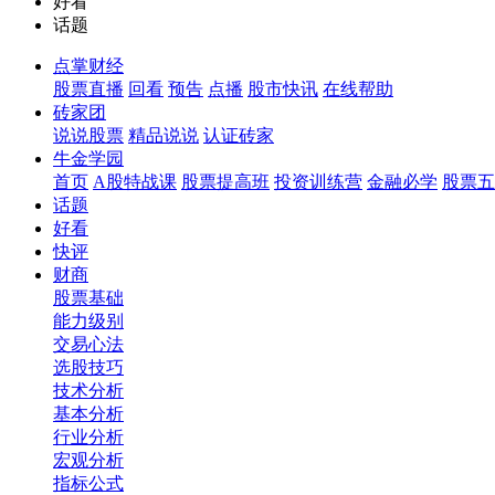
好看
话题
点掌财经
股票直播
回看
预告
点播
股市快讯
在线帮助
砖家团
说说股票
精品说说
认证砖家
牛金学园
首页
A股特战课
股票提高班
投资训练营
金融必学
股票五
话题
好看
快评
财商
股票基础
能力级别
交易心法
选股技巧
技术分析
基本分析
行业分析
宏观分析
指标公式