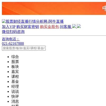
加入VIP
购买财富密钥
购买金股包
问客服
微信扫码咨询
咨询电话：
021-62167888
综合
股票
板块
嘉宾
课程
基金
经理
说说
快评
消息