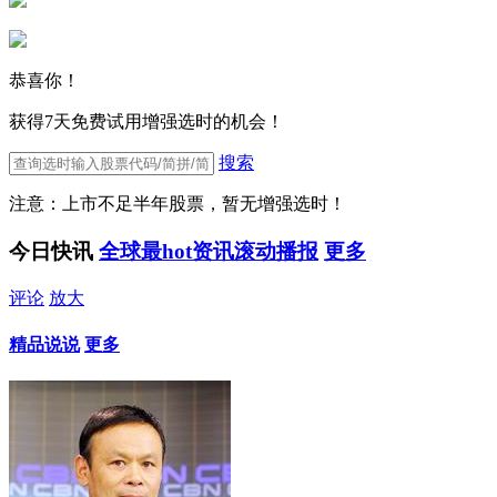
恭喜你！
获得7天免费试用增强选时的机会！
搜索
注意：上市不足半年股票，暂无增强选时！
今日快讯
全球最hot资讯滚动播报
更多
评论
放大
精品说说
更多