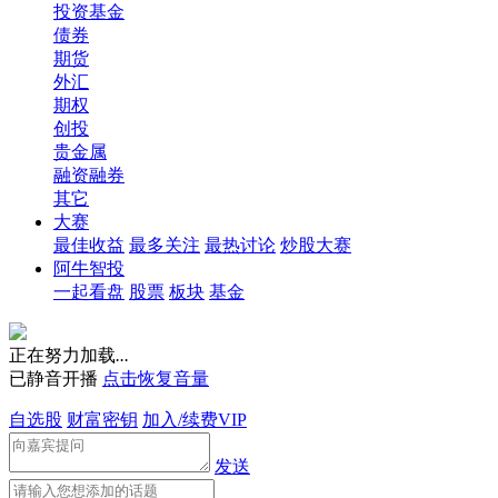
投资基金
债券
期货
外汇
期权
创投
贵金属
融资融券
其它
大赛
最佳收益
最多关注
最热讨论
炒股大赛
阿牛智投
一起看盘
股票
板块
基金
正在努力加载
.
.
.
已静音开播
点击恢复音量
自选股
财富密钥
加入/续费VIP
发送