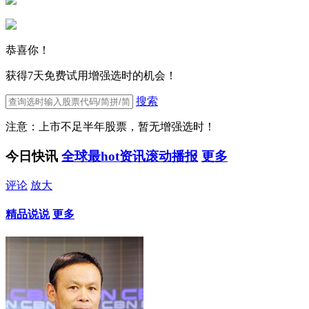
恭喜你！
获得7天免费试用增强选时的机会！
搜索
注意：上市不足半年股票，暂无增强选时！
今日快讯
全球最hot资讯滚动播报
更多
评论
放大
精品说说
更多