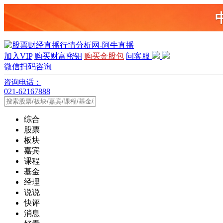
加入VIP
购买财富密钥
购买金股包
问客服
微信扫码咨询
咨询电话：
021-62167888
综合
股票
板块
嘉宾
课程
基金
经理
说说
快评
消息