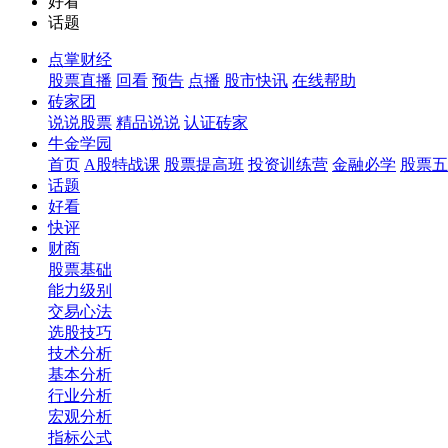
好看
话题
点掌财经
股票直播
回看
预告
点播
股市快讯
在线帮助
砖家团
说说股票
精品说说
认证砖家
牛金学园
首页
A股特战课
股票提高班
投资训练营
金融必学
股票五
话题
好看
快评
财商
股票基础
能力级别
交易心法
选股技巧
技术分析
基本分析
行业分析
宏观分析
指标公式