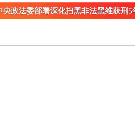
中央政法委部署深化扫黑
非法黑维获刑5