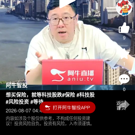
Play
Video
9
1
阿牛智投
0
想买保险，就等科技股跌#保险 #科技股
#风险投资 #等待
2026-08-07 04:45
内容如涉及个股仅供参考，不构成任何投资建
议！投资风险自负。投资有风险，入市须谨慎。