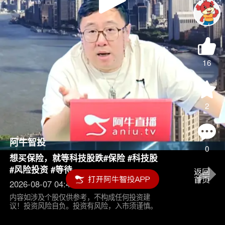
Play
Video
16
2
阿牛智投
0
想买保险，就等科技股跌#保险 #科技股
#风险投资 #等待
2026-08-07 04:45
内容如涉及个股仅供参考，不构成任何投资建
议！投资风险自负。投资有风险，入市须谨慎。