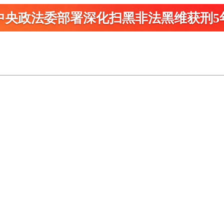
中央政法委部署深化扫黑
非法黑维获刑5