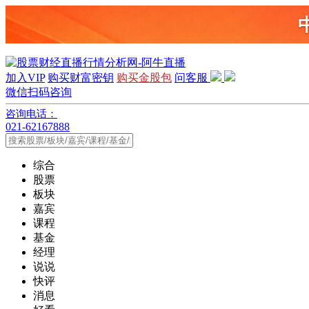
加入VIP
购买财富密钥
购买金股包
问客服
微信扫码咨询
咨询电话：
021-62167888
综合
股票
板块
嘉宾
课程
基金
经理
说说
快评
消息