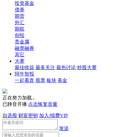
投资基金
债券
期货
外汇
期权
创投
贵金属
融资融券
其它
大赛
最佳收益
最多关注
最热讨论
炒股大赛
阿牛智投
一起看盘
股票
板块
基金
正在努力加载
.
.
.
已静音开播
点击恢复音量
自选股
财富密钥
加入/续费VIP
发送