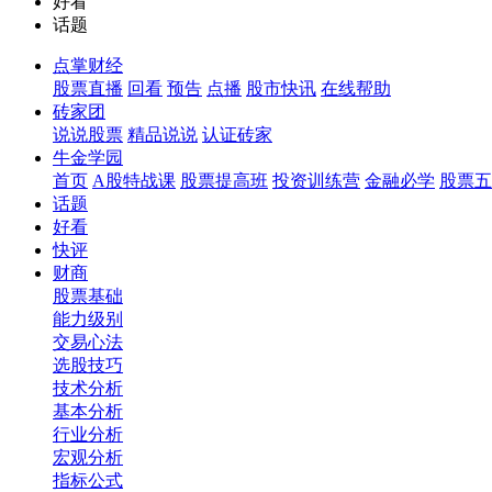
好看
话题
点掌财经
股票直播
回看
预告
点播
股市快讯
在线帮助
砖家团
说说股票
精品说说
认证砖家
牛金学园
首页
A股特战课
股票提高班
投资训练营
金融必学
股票五
话题
好看
快评
财商
股票基础
能力级别
交易心法
选股技巧
技术分析
基本分析
行业分析
宏观分析
指标公式