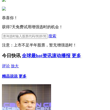
恭喜你！
获得7天免费试用增强选时的机会！
搜索
注意：上市不足半年股票，暂无增强选时！
今日快讯
全球最hot资讯滚动播报
更多
评论
放大
精品说说
更多