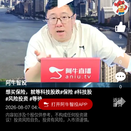
Play
Video
8
0
阿牛智投
0
想买保险，就等科技股跌#保险 #科技股
#风险投资 #等待
2026-08-07 04:45
内容如涉及个股仅供参考，不构成任何投资建
议！投资风险自负。投资有风险，入市须谨慎。