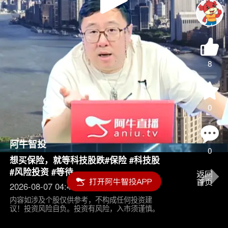
Play
Video
8
0
阿牛智投
0
想买保险，就等科技股跌#保险 #科技股
#风险投资 #等待
2026-08-07 04:45
内容如涉及个股仅供参考，不构成任何投资建
议！投资风险自负。投资有风险，入市须谨慎。