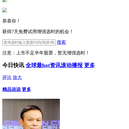
恭喜你！
获得7天免费试用增强选时的机会！
搜索
注意：上市不足半年股票，暂无增强选时！
今日快讯
全球最hot资讯滚动播报
更多
评论
放大
精品说说
更多