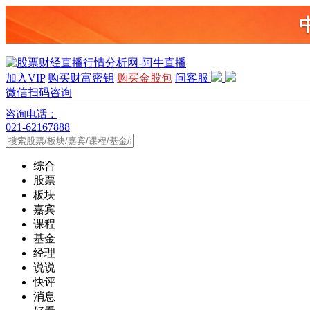
加入VIP
购买财富密钥
购买金股包
问客服
微信扫码咨询
咨询电话：
021-62167888
综合
股票
板块
嘉宾
课程
基金
经理
说说
快评
消息