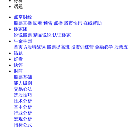
好看
话题
点掌财经
股票直播
回看
预告
点播
股市快讯
在线帮助
砖家团
说说股票
精品说说
认证砖家
牛金学园
首页
A股特战课
股票提高班
投资训练营
金融必学
股票五
话题
好看
快评
财商
股票基础
能力级别
交易心法
选股技巧
技术分析
基本分析
行业分析
宏观分析
指标公式