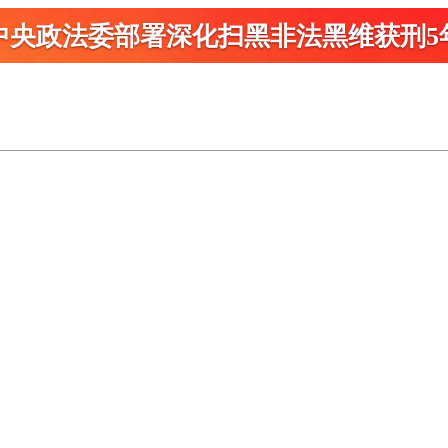
中央政法委部署深化扫黑
非法黑维获刑5