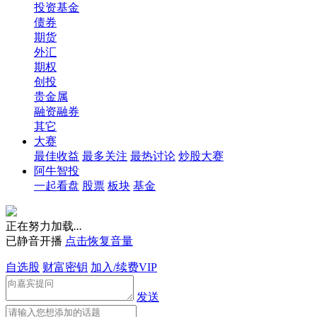
投资基金
债券
期货
外汇
期权
创投
贵金属
融资融券
其它
大赛
最佳收益
最多关注
最热讨论
炒股大赛
阿牛智投
一起看盘
股票
板块
基金
正在努力加载
.
.
.
已静音开播
点击恢复音量
自选股
财富密钥
加入/续费VIP
发送