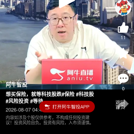
Play
Video
11
1
阿牛智投
0
想买保险，就等科技股跌#保险 #科技股
#风险投资 #等待
2026-08-07 04:45
内容如涉及个股仅供参考，不构成任何投资建
议！投资风险自负。投资有风险，入市须谨慎。