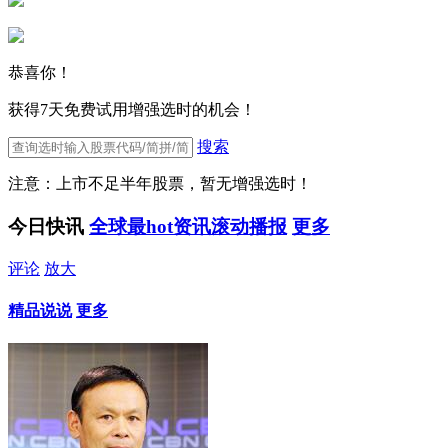
恭喜你！
获得7天免费试用增强选时的机会！
搜索
注意：上市不足半年股票，暂无增强选时！
今日快讯
全球最hot资讯滚动播报
更多
评论
放大
精品说说
更多