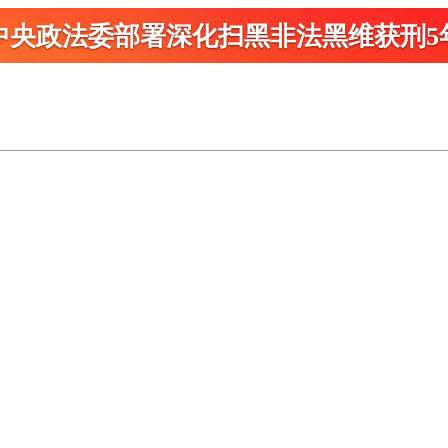
中央政法委部署深化扫黑
非法黑维获刑5