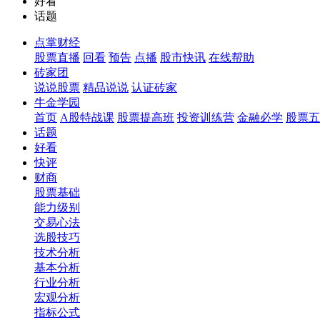
好看
话题
点掌财经
股票直播
回看
预告
点播
股市快讯
在线帮助
砖家团
说说股票
精品说说
认证砖家
牛金学园
首页
A股特战课
股票提高班
投资训练营
金融必学
股票五
话题
好看
快评
财商
股票基础
能力级别
交易心法
选股技巧
技术分析
基本分析
行业分析
宏观分析
指标公式