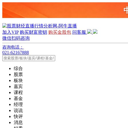
加入VIP
购买财富密钥
购买金股包
问客服
微信扫码咨询
咨询电话：
021-62167888
综合
股票
板块
嘉宾
课程
基金
经理
说说
快评
消息