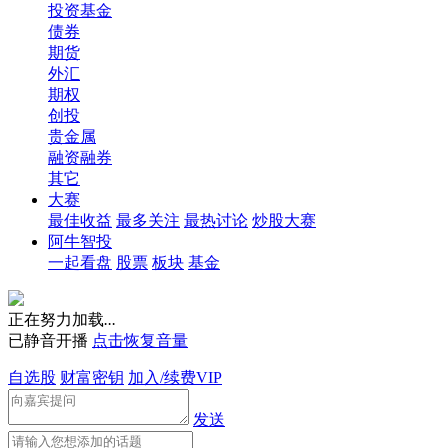
投资基金
债券
期货
外汇
期权
创投
贵金属
融资融券
其它
大赛
最佳收益
最多关注
最热讨论
炒股大赛
阿牛智投
一起看盘
股票
板块
基金
正在努力加载
.
.
.
已静音开播
点击恢复音量
自选股
财富密钥
加入/续费VIP
发送