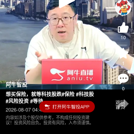
Play
Video
10
1
阿牛智投
0
想买保险，就等科技股跌#保险 #科技股
#风险投资 #等待
2026-08-07 04:45
内容如涉及个股仅供参考，不构成任何投资建
议！投资风险自负。投资有风险，入市须谨慎。