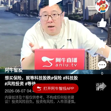
Play
Video
9
1
阿牛智投
0
想买保险，就等科技股跌#保险 #科技股
#风险投资 #等待
2026-08-07 04:45
内容如涉及个股仅供参考，不构成任何投资建
议！投资风险自负。投资有风险，入市须谨慎。