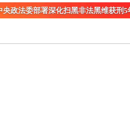
中央政法委部署深化扫黑
非法黑维获刑5