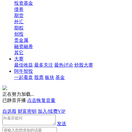
投资基金
债券
期货
外汇
期权
创投
贵金属
融资融券
其它
大赛
最佳收益
最多关注
最热讨论
炒股大赛
阿牛智投
一起看盘
股票
板块
基金
正在努力加载
.
.
.
已静音开播
点击恢复音量
自选股
财富密钥
加入/续费VIP
发送