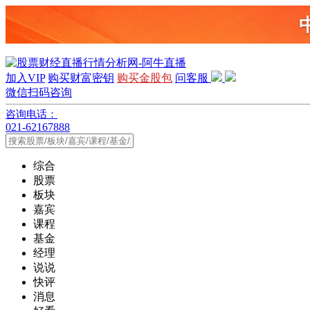
加入VIP
购买财富密钥
购买金股包
问客服
微信扫码咨询
咨询电话：
021-62167888
综合
股票
板块
嘉宾
课程
基金
经理
说说
快评
消息