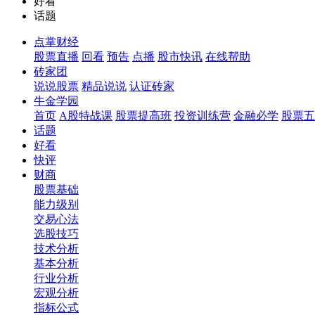
好看
话题
点掌财经
股票直播
回看
预告
点播
股市快讯
在线帮助
砖家团
说说股票
精品说说
认证砖家
牛金学园
首页
A股特战课
股票提高班
投资训练营
金融必学
股票五
话题
好看
快评
财商
股票基础
能力级别
交易心法
选股技巧
技术分析
基本分析
行业分析
宏观分析
指标公式