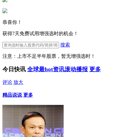
恭喜你！
获得7天免费试用增强选时的机会！
搜索
注意：上市不足半年股票，暂无增强选时！
今日快讯
全球最hot资讯滚动播报
更多
评论
放大
精品说说
更多