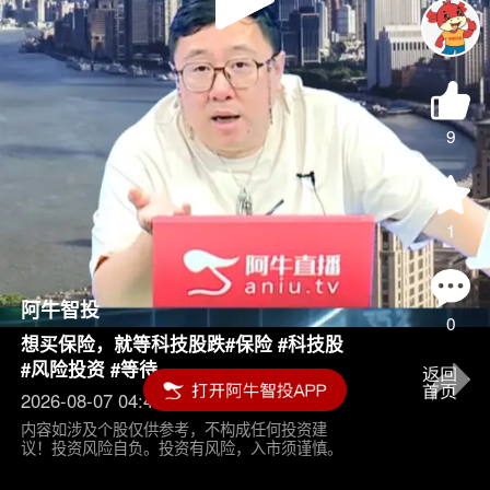
Play
Video
9
1
阿牛智投
0
想买保险，就等科技股跌#保险 #科技股
#风险投资 #等待
2026-08-07 04:45
内容如涉及个股仅供参考，不构成任何投资建
议！投资风险自负。投资有风险，入市须谨慎。