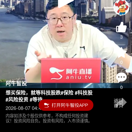
Play
Video
3
0
阿牛智投
0
想买保险，就等科技股跌#保险 #科技股
#风险投资 #等待
2026-08-07 04:45
内容如涉及个股仅供参考，不构成任何投资建
议！投资风险自负。投资有风险，入市须谨慎。