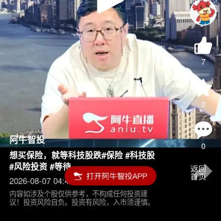
Play
Video
7
0
阿牛智投
0
想买保险，就等科技股跌#保险 #科技股
#风险投资 #等待
2026-08-07 04:45
内容如涉及个股仅供参考，不构成任何投资建
议！投资风险自负。投资有风险，入市须谨慎。