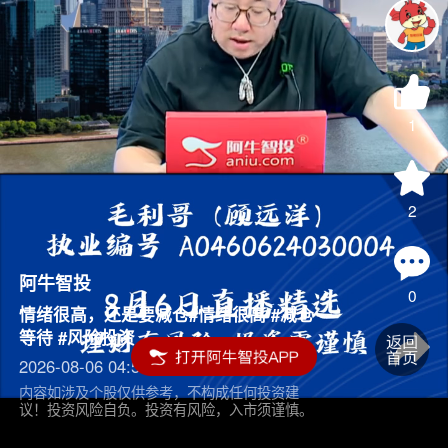
1
2
阿牛智投
0
情绪很高，还是要减仓#情绪很高 #减仓
等待 #风险投资
2026-08-06 04:55
内容如涉及个股仅供参考，不构成任何投资建
议！投资风险自负。投资有风险，入市须谨慎。