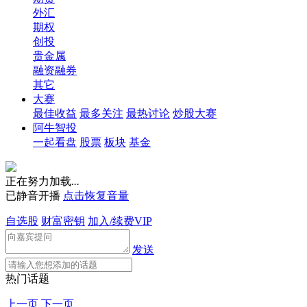
外汇
期权
创投
贵金属
融资融券
其它
大赛
最佳收益
最多关注
最热讨论
炒股大赛
阿牛智投
一起看盘
股票
板块
基金
正在努力加载
.
.
.
已静音开播
点击恢复音量
自选股
财富密钥
加入/续费VIP
发送
热门话题
上一页
下一页