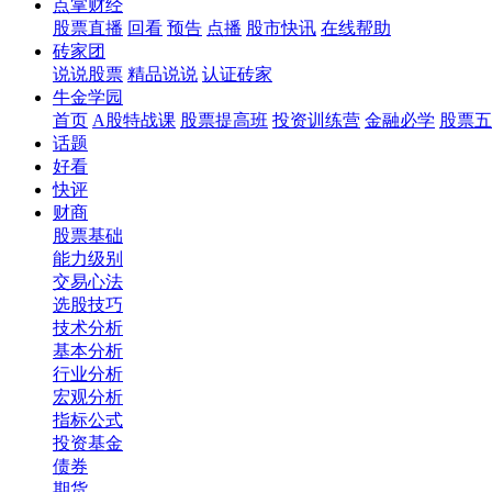
点掌财经
股票直播
回看
预告
点播
股市快讯
在线帮助
砖家团
说说股票
精品说说
认证砖家
牛金学园
首页
A股特战课
股票提高班
投资训练营
金融必学
股票五
话题
好看
快评
财商
股票基础
能力级别
交易心法
选股技巧
技术分析
基本分析
行业分析
宏观分析
指标公式
投资基金
债券
期货