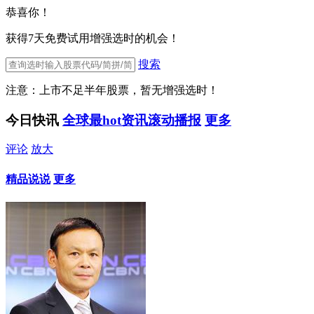
恭喜你！
获得7天免费试用增强选时的机会！
搜索
注意：上市不足半年股票，暂无增强选时！
今日快讯
全球最hot资讯滚动播报
更多
评论
放大
精品说说
更多