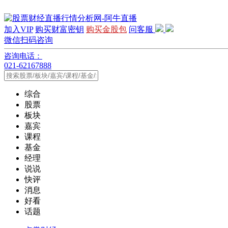
加入VIP
购买财富密钥
购买金股包
问客服
微信扫码咨询
咨询电话：
021-62167888
综合
股票
板块
嘉宾
课程
基金
经理
说说
快评
消息
好看
话题