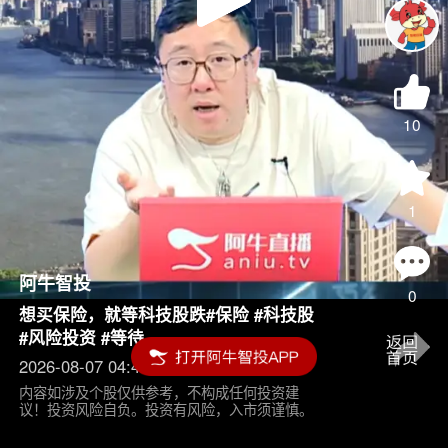
Play
Video
10
1
阿牛智投
0
想买保险，就等科技股跌#保险 #科技股
#风险投资 #等待
2026-08-07 04:45
内容如涉及个股仅供参考，不构成任何投资建
议！投资风险自负。投资有风险，入市须谨慎。