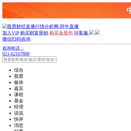
加入VIP
购买财富密钥
购买金股包
问客服
微信扫码咨询
咨询电话：
021-62167888
综合
股票
板块
嘉宾
课程
基金
经理
说说
快评
消息