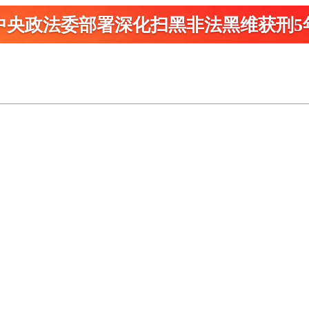
中央政法委部署深化扫黑
非法黑维获刑5