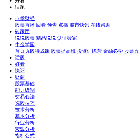
好看
话题
点掌财经
股票直播
回看
预告
点播
股市快讯
在线帮助
砖家团
说说股票
精品说说
认证砖家
牛金学园
首页
A股特战课
股票提高班
投资训练营
金融必学
股票五
话题
好看
快评
财商
股票基础
能力级别
交易心法
选股技巧
技术分析
基本分析
行业分析
宏观分析
指标公式