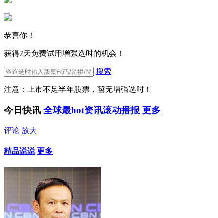
恭喜你！
获得7天免费试用增强选时的机会！
搜索
注意：上市不足半年股票，暂无增强选时！
今日快讯
全球最hot资讯滚动播报
更多
评论
放大
精品说说
更多