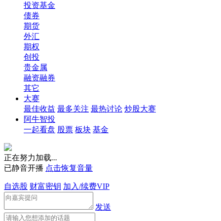
投资基金
债券
期货
外汇
期权
创投
贵金属
融资融券
其它
大赛
最佳收益
最多关注
最热讨论
炒股大赛
阿牛智投
一起看盘
股票
板块
基金
正在努力加载
.
.
.
已静音开播
点击恢复音量
自选股
财富密钥
加入/续费VIP
发送