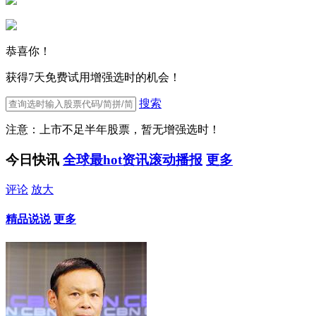
恭喜你！
获得7天免费试用增强选时的机会！
搜索
注意：上市不足半年股票，暂无增强选时！
今日快讯
全球最hot资讯滚动播报
更多
评论
放大
精品说说
更多