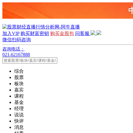
加入VIP
购买财富密钥
购买金股包
问客服
微信扫码咨询
咨询电话：
021-62167888
综合
股票
板块
嘉宾
课程
基金
经理
说说
快评
消息