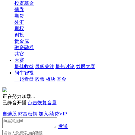
投资基金
债券
期货
外汇
期权
创投
贵金属
融资融券
其它
大赛
最佳收益
最多关注
最热讨论
炒股大赛
阿牛智投
一起看盘
股票
板块
基金
正在努力加载
.
.
.
已静音开播
点击恢复音量
自选股
财富密钥
加入/续费VIP
发送