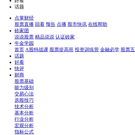
好看
话题
点掌财经
股票直播
回看
预告
点播
股市快讯
在线帮助
砖家团
说说股票
精品说说
认证砖家
牛金学园
首页
A股特战课
股票提高班
投资训练营
金融必学
股票五
话题
好看
快评
财商
股票基础
能力级别
交易心法
选股技巧
技术分析
基本分析
行业分析
宏观分析
指标公式