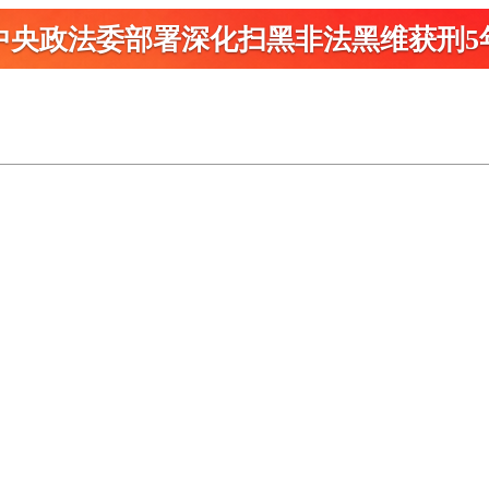
中央政法委部署深化扫黑
非法黑维获刑5