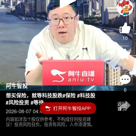
Play
Video
10
1
阿牛智投
0
想买保险，就等科技股跌#保险 #科技股
#风险投资 #等待
2026-08-07 04:45
内容如涉及个股仅供参考，不构成任何投资建
议！投资风险自负。投资有风险，入市须谨慎。