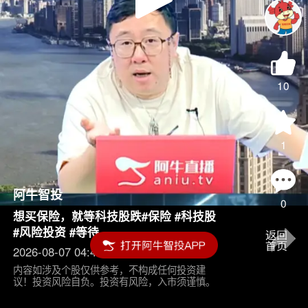
Play
Video
10
1
阿牛智投
0
想买保险，就等科技股跌#保险 #科技股
#风险投资 #等待
2026-08-07 04:45
内容如涉及个股仅供参考，不构成任何投资建
议！投资风险自负。投资有风险，入市须谨慎。