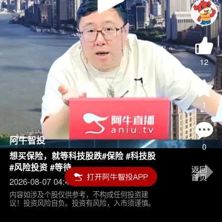
Play
Video
12
1
阿牛智投
0
想买保险，就等科技股跌#保险 #科技股
#风险投资 #等待
2026-08-07 04:45
内容如涉及个股仅供参考，不构成任何投资建
议！投资风险自负。投资有风险，入市须谨慎。