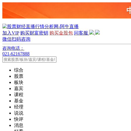
加入VIP
购买财富密钥
购买金股包
问客服
微信扫码咨询
咨询电话：
021-62167888
综合
股票
板块
嘉宾
课程
基金
经理
说说
快评
消息