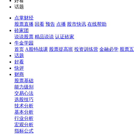
好看
话题
点掌财经
股票直播
回看
预告
点播
股市快讯
在线帮助
砖家团
说说股票
精品说说
认证砖家
牛金学园
首页
A股特战课
股票提高班
投资训练营
金融必学
股票五
话题
好看
快评
财商
股票基础
能力级别
交易心法
选股技巧
技术分析
基本分析
行业分析
宏观分析
指标公式