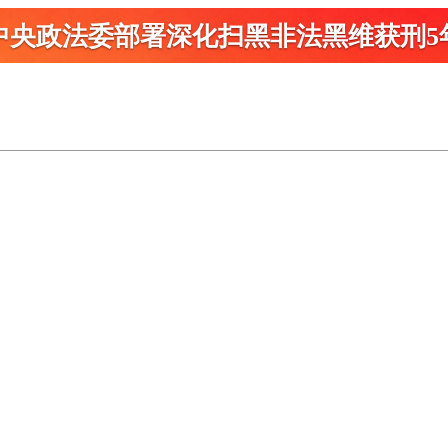
中央政法委部署深化扫黑
非法黑维获刑5