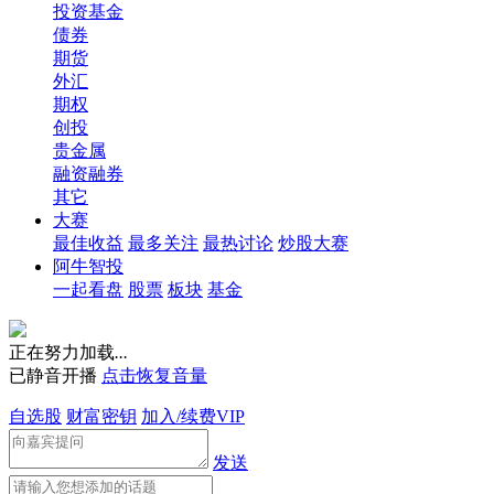
投资基金
债券
期货
外汇
期权
创投
贵金属
融资融券
其它
大赛
最佳收益
最多关注
最热讨论
炒股大赛
阿牛智投
一起看盘
股票
板块
基金
正在努力加载
.
.
.
已静音开播
点击恢复音量
自选股
财富密钥
加入/续费VIP
发送