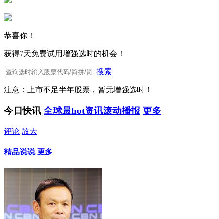
恭喜你！
获得7天免费试用增强选时的机会！
搜索
注意：上市不足半年股票，暂无增强选时！
今日快讯
全球最hot资讯滚动播报
更多
评论
放大
精品说说
更多