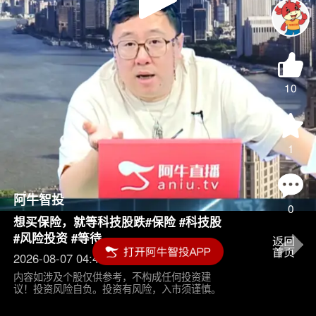
Play
Video
10
1
阿牛智投
0
想买保险，就等科技股跌#保险 #科技股
#风险投资 #等待
2026-08-07 04:45
内容如涉及个股仅供参考，不构成任何投资建
议！投资风险自负。投资有风险，入市须谨慎。