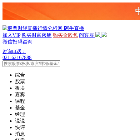
加入VIP
购买财富密钥
购买金股包
问客服
微信扫码咨询
咨询电话：
021-62167888
综合
股票
板块
嘉宾
课程
基金
经理
说说
快评
消息