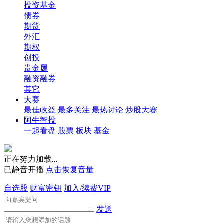
投资基金
债券
期货
外汇
期权
创投
贵金属
融资融券
其它
大赛
最佳收益
最多关注
最热讨论
炒股大赛
阿牛智投
一起看盘
股票
板块
基金
正在努力加载
.
.
.
已静音开播
点击恢复音量
自选股
财富密钥
加入/续费VIP
发送