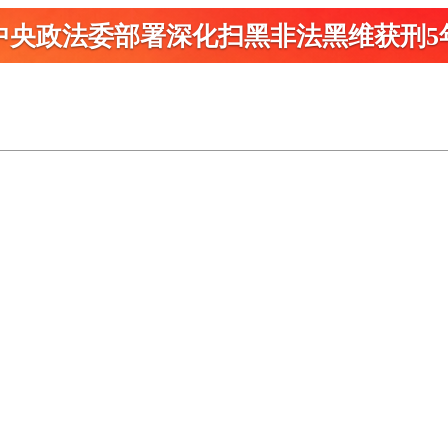
中央政法委部署深化扫黑
非法黑维获刑5