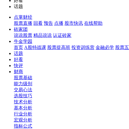
好看
话题
点掌财经
股票直播
回看
预告
点播
股市快讯
在线帮助
砖家团
说说股票
精品说说
认证砖家
牛金学园
首页
A股特战课
股票提高班
投资训练营
金融必学
股票五
话题
好看
快评
财商
股票基础
能力级别
交易心法
选股技巧
技术分析
基本分析
行业分析
宏观分析
指标公式