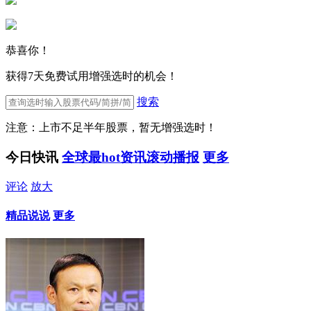
恭喜你！
获得7天免费试用增强选时的机会！
搜索
注意：上市不足半年股票，暂无增强选时！
今日快讯
全球最hot资讯滚动播报
更多
评论
放大
精品说说
更多