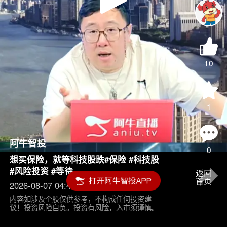
Play
Video
10
1
阿牛智投
0
想买保险，就等科技股跌#保险 #科技股
#风险投资 #等待
2026-08-07 04:45
内容如涉及个股仅供参考，不构成任何投资建
议！投资风险自负。投资有风险，入市须谨慎。