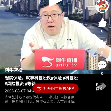
Play
Video
8
0
阿牛智投
0
想买保险，就等科技股跌#保险 #科技股
#风险投资 #等待
2026-08-07 04:45
内容如涉及个股仅供参考，不构成任何投资建
议！投资风险自负。投资有风险，入市须谨慎。