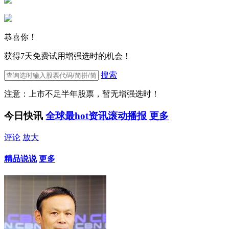
恭喜你！
获得7天免费试用增强选时的机会！
搜索
注意：上市不足半年股票，暂无增强选时！
今日快讯
全球最hot资讯滚动播报
更多
评论
放大
精品说说
更多