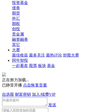
投资基金
债券
期货
外汇
期权
创投
贵金属
融资融券
其它
大赛
最佳收益
最多关注
最热讨论
炒股大赛
阿牛智投
一起看盘
股票
板块
基金
正在努力加载
.
.
.
已静音开播
点击恢复音量
自选股
财富密钥
加入/续费VIP
发送