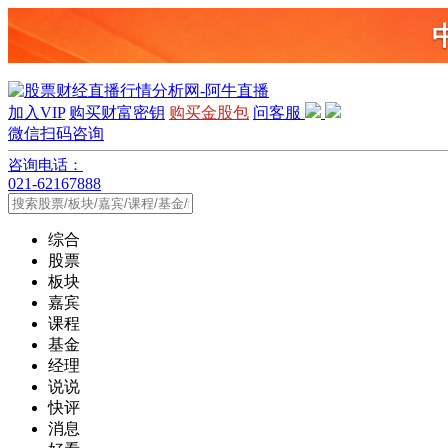
加入VIP
购买财富密钥
购买金股包
问客服
微信扫码咨询
咨询电话：
021-62167888
综合
股票
板块
嘉宾
课程
基金
经理
说说
快评
消息