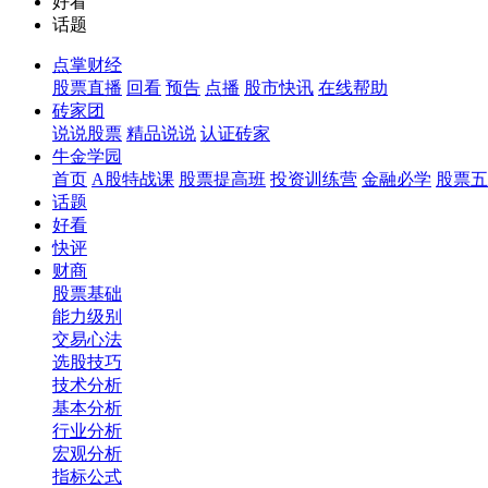
好看
话题
点掌财经
股票直播
回看
预告
点播
股市快讯
在线帮助
砖家团
说说股票
精品说说
认证砖家
牛金学园
首页
A股特战课
股票提高班
投资训练营
金融必学
股票五
话题
好看
快评
财商
股票基础
能力级别
交易心法
选股技巧
技术分析
基本分析
行业分析
宏观分析
指标公式