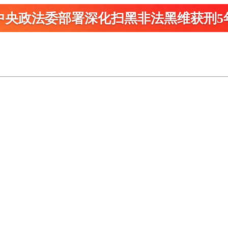
中央政法委部署深化扫黑
非法黑维获刑5