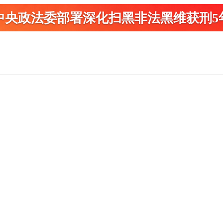
中央政法委部署深化扫黑
非法黑维获刑5