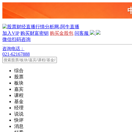
加入VIP
购买财富密钥
购买金股包
问客服
微信扫码咨询
咨询电话：
021-62167888
综合
股票
板块
嘉宾
课程
基金
经理
说说
快评
消息