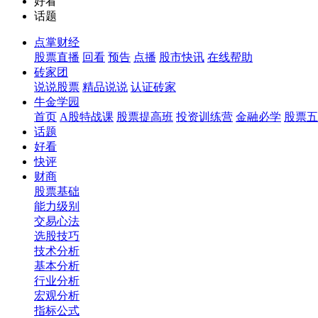
好看
话题
点掌财经
股票直播
回看
预告
点播
股市快讯
在线帮助
砖家团
说说股票
精品说说
认证砖家
牛金学园
首页
A股特战课
股票提高班
投资训练营
金融必学
股票五
话题
好看
快评
财商
股票基础
能力级别
交易心法
选股技巧
技术分析
基本分析
行业分析
宏观分析
指标公式