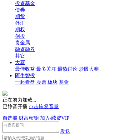
投资基金
债券
期货
外汇
期权
创投
贵金属
融资融券
其它
大赛
最佳收益
最多关注
最热讨论
炒股大赛
阿牛智投
一起看盘
股票
板块
基金
正在努力加载
.
.
.
已静音开播
点击恢复音量
自选股
财富密钥
加入/续费VIP
发送