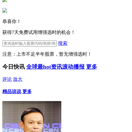
恭喜你！
获得7天免费试用增强选时的机会！
搜索
注意：上市不足半年股票，暂无增强选时！
今日快讯
全球最hot资讯滚动播报
更多
评论
放大
精品说说
更多