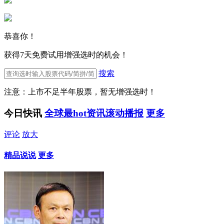
恭喜你！
获得7天免费试用增强选时的机会！
搜索
注意：上市不足半年股票，暂无增强选时！
今日快讯
全球最hot资讯滚动播报
更多
评论
放大
精品说说
更多