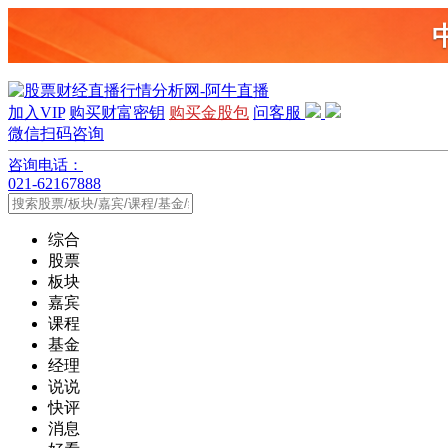
加入VIP
购买财富密钥
购买金股包
问客服
微信扫码咨询
咨询电话：
021-62167888
综合
股票
板块
嘉宾
课程
基金
经理
说说
快评
消息