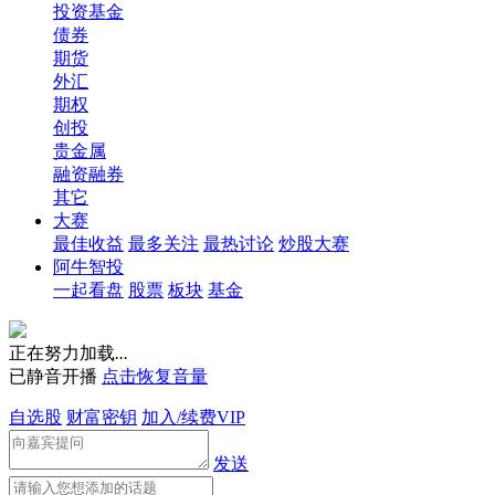
投资基金
债券
期货
外汇
期权
创投
贵金属
融资融券
其它
大赛
最佳收益
最多关注
最热讨论
炒股大赛
阿牛智投
一起看盘
股票
板块
基金
正在努力加载
.
.
.
已静音开播
点击恢复音量
自选股
财富密钥
加入/续费VIP
发送