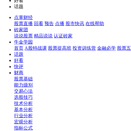
好看
话题
点掌财经
股票直播
回看
预告
点播
股市快讯
在线帮助
砖家团
说说股票
精品说说
认证砖家
牛金学园
首页
A股特战课
股票提高班
投资训练营
金融必学
股票五
话题
好看
快评
财商
股票基础
能力级别
交易心法
选股技巧
技术分析
基本分析
行业分析
宏观分析
指标公式