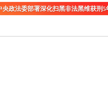
中央政法委部署深化扫黑
非法黑维获刑5