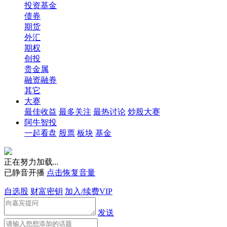
投资基金
债券
期货
外汇
期权
创投
贵金属
融资融券
其它
大赛
最佳收益
最多关注
最热讨论
炒股大赛
阿牛智投
一起看盘
股票
板块
基金
正在努力加载
.
.
.
已静音开播
点击恢复音量
自选股
财富密钥
加入/续费VIP
发送