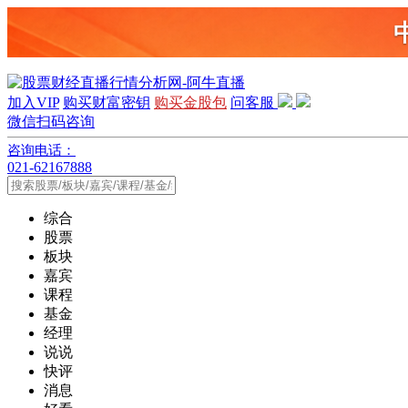
加入VIP
购买财富密钥
购买金股包
问客服
微信扫码咨询
咨询电话：
021-62167888
综合
股票
板块
嘉宾
课程
基金
经理
说说
快评
消息