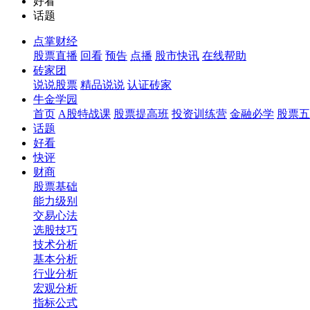
好看
话题
点掌财经
股票直播
回看
预告
点播
股市快讯
在线帮助
砖家团
说说股票
精品说说
认证砖家
牛金学园
首页
A股特战课
股票提高班
投资训练营
金融必学
股票五
话题
好看
快评
财商
股票基础
能力级别
交易心法
选股技巧
技术分析
基本分析
行业分析
宏观分析
指标公式