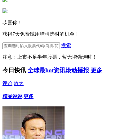
恭喜你！
获得7天免费试用增强选时的机会！
搜索
注意：上市不足半年股票，暂无增强选时！
今日快讯
全球最hot资讯滚动播报
更多
评论
放大
精品说说
更多