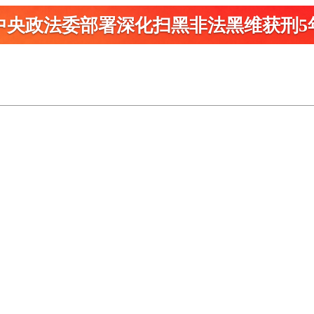
中央政法委部署深化扫黑
非法黑维获刑5