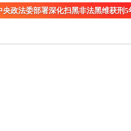
中央政法委部署深化扫黑
非法黑维获刑5