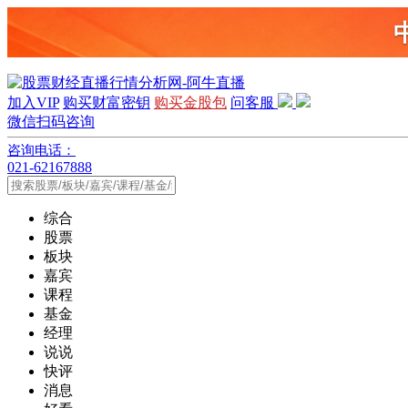
加入VIP
购买财富密钥
购买金股包
问客服
微信扫码咨询
咨询电话：
021-62167888
综合
股票
板块
嘉宾
课程
基金
经理
说说
快评
消息