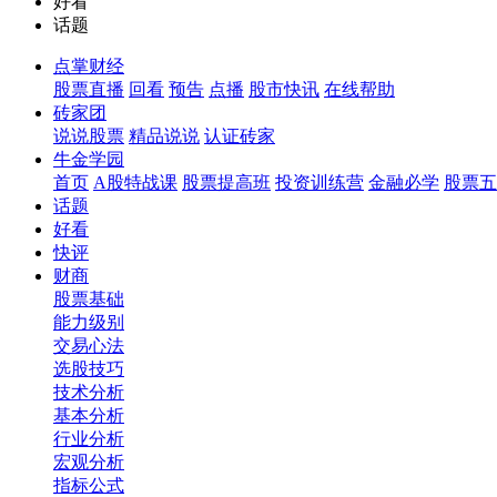
好看
话题
点掌财经
股票直播
回看
预告
点播
股市快讯
在线帮助
砖家团
说说股票
精品说说
认证砖家
牛金学园
首页
A股特战课
股票提高班
投资训练营
金融必学
股票五
话题
好看
快评
财商
股票基础
能力级别
交易心法
选股技巧
技术分析
基本分析
行业分析
宏观分析
指标公式