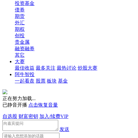
投资基金
债券
期货
外汇
期权
创投
贵金属
融资融券
其它
大赛
最佳收益
最多关注
最热讨论
炒股大赛
阿牛智投
一起看盘
股票
板块
基金
正在努力加载
.
.
.
已静音开播
点击恢复音量
自选股
财富密钥
加入/续费VIP
发送