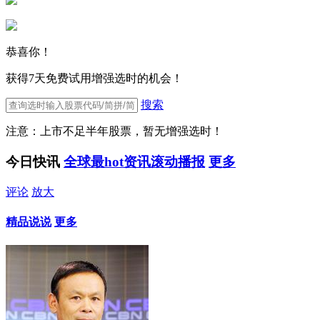
恭喜你！
获得7天免费试用增强选时的机会！
搜索
注意：上市不足半年股票，暂无增强选时！
今日快讯
全球最hot资讯滚动播报
更多
评论
放大
精品说说
更多