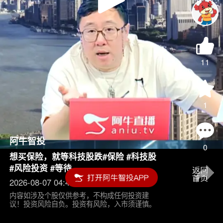
Play
Video
11
1
阿牛智投
0
想买保险，就等科技股跌#保险 #科技股
#风险投资 #等待
2026-08-07 04:45
内容如涉及个股仅供参考，不构成任何投资建
议！投资风险自负。投资有风险，入市须谨慎。