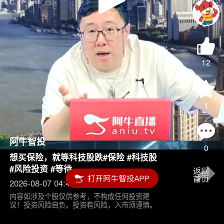
Play
Video
12
1
阿牛智投
0
想买保险，就等科技股跌#保险 #科技股
#风险投资 #等待
2026-08-07 04:45
内容如涉及个股仅供参考，不构成任何投资建
议！投资风险自负。投资有风险，入市须谨慎。