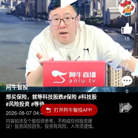
Play
Video
15
2
阿牛智投
0
想买保险，就等科技股跌#保险 #科技股
#风险投资 #等待
2026-08-07 04:45
内容如涉及个股仅供参考，不构成任何投资建
议！投资风险自负。投资有风险，入市须谨慎。