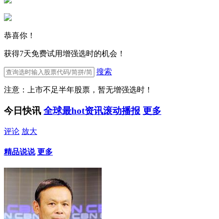
恭喜你！
获得7天免费试用增强选时的机会！
搜索
注意：上市不足半年股票，暂无增强选时！
今日快讯
全球最hot资讯滚动播报
更多
评论
放大
精品说说
更多