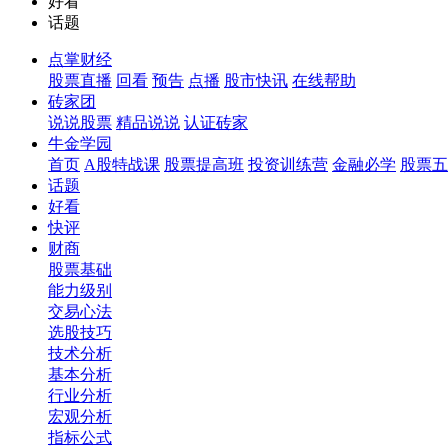
好看
话题
点掌财经
股票直播
回看
预告
点播
股市快讯
在线帮助
砖家团
说说股票
精品说说
认证砖家
牛金学园
首页
A股特战课
股票提高班
投资训练营
金融必学
股票五
话题
好看
快评
财商
股票基础
能力级别
交易心法
选股技巧
技术分析
基本分析
行业分析
宏观分析
指标公式