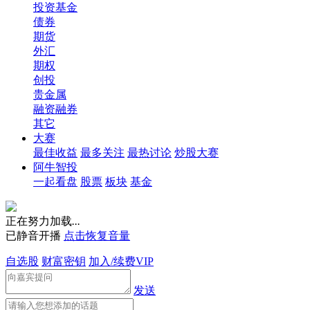
投资基金
债券
期货
外汇
期权
创投
贵金属
融资融券
其它
大赛
最佳收益
最多关注
最热讨论
炒股大赛
阿牛智投
一起看盘
股票
板块
基金
正在努力加载
.
.
.
已静音开播
点击恢复音量
自选股
财富密钥
加入/续费VIP
发送