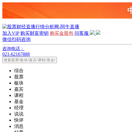
加入VIP
购买财富密钥
购买金股包
问客服
微信扫码咨询
咨询电话：
021-62167888
综合
股票
板块
嘉宾
课程
基金
经理
说说
快评
消息