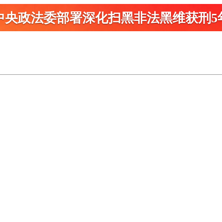
中央政法委部署深化扫黑
非法黑维获刑5