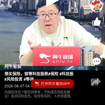
Play
Video
10
1
阿牛智投
0
想买保险，就等科技股跌#保险 #科技股
#风险投资 #等待
2026-08-07 04:45
内容如涉及个股仅供参考，不构成任何投资建
议！投资风险自负。投资有风险，入市须谨慎。