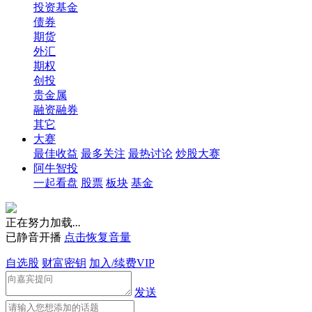
投资基金
债券
期货
外汇
期权
创投
贵金属
融资融券
其它
大赛
最佳收益
最多关注
最热讨论
炒股大赛
阿牛智投
一起看盘
股票
板块
基金
正在努力加载
.
.
.
已静音开播
点击恢复音量
自选股
财富密钥
加入/续费VIP
发送