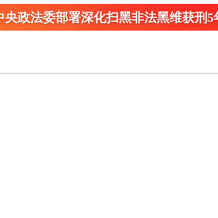
中央政法委部署深化扫黑
非法黑维获刑5