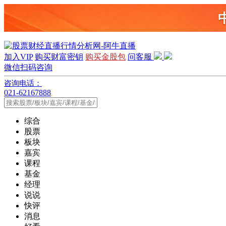
加入VIP
购买财富密钥
购买金股包
问客服
微信扫码咨询
咨询电话：
021-62167888
综合
股票
板块
嘉宾
课程
基金
经理
说说
快评
消息