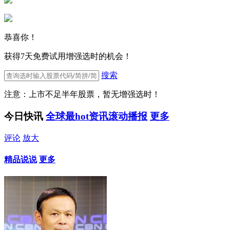
恭喜你！
获得7天免费试用增强选时的机会！
搜索
注意：上市不足半年股票，暂无增强选时！
今日快讯
全球最hot资讯滚动播报
更多
评论
放大
精品说说
更多