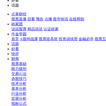
好看
话题
点掌财经
股票直播
回看
预告
点播
股市快讯
在线帮助
砖家团
说说股票
精品说说
认证砖家
牛金学园
首页
A股特战课
股票提高班
投资训练营
金融必学
股票五
话题
好看
快评
财商
股票基础
能力级别
交易心法
选股技巧
技术分析
基本分析
行业分析
宏观分析
指标公式