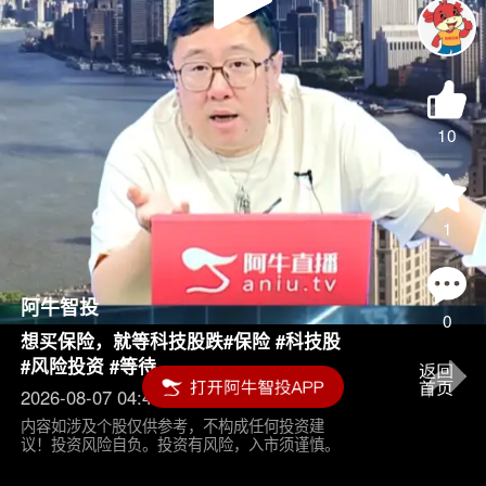
Play
Video
10
1
阿牛智投
0
想买保险，就等科技股跌#保险 #科技股
#风险投资 #等待
2026-08-07 04:45
内容如涉及个股仅供参考，不构成任何投资建
议！投资风险自负。投资有风险，入市须谨慎。