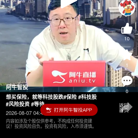
Play
Video
10
1
阿牛智投
0
想买保险，就等科技股跌#保险 #科技股
#风险投资 #等待
2026-08-07 04:45
内容如涉及个股仅供参考，不构成任何投资建
议！投资风险自负。投资有风险，入市须谨慎。