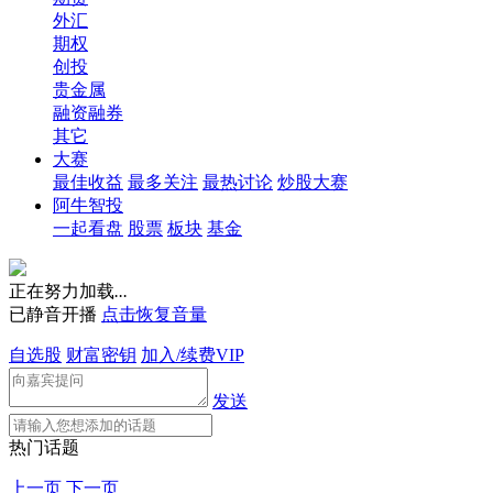
外汇
期权
创投
贵金属
融资融券
其它
大赛
最佳收益
最多关注
最热讨论
炒股大赛
阿牛智投
一起看盘
股票
板块
基金
正在努力加载
.
.
.
已静音开播
点击恢复音量
自选股
财富密钥
加入/续费VIP
发送
热门话题
上一页
下一页