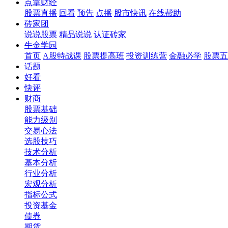
点掌财经
股票直播
回看
预告
点播
股市快讯
在线帮助
砖家团
说说股票
精品说说
认证砖家
牛金学园
首页
A股特战课
股票提高班
投资训练营
金融必学
股票五
话题
好看
快评
财商
股票基础
能力级别
交易心法
选股技巧
技术分析
基本分析
行业分析
宏观分析
指标公式
投资基金
债券
期货