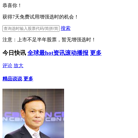
恭喜你！
获得7天免费试用增强选时的机会！
搜索
注意：上市不足半年股票，暂无增强选时！
今日快讯
全球最hot资讯滚动播报
更多
评论
放大
精品说说
更多