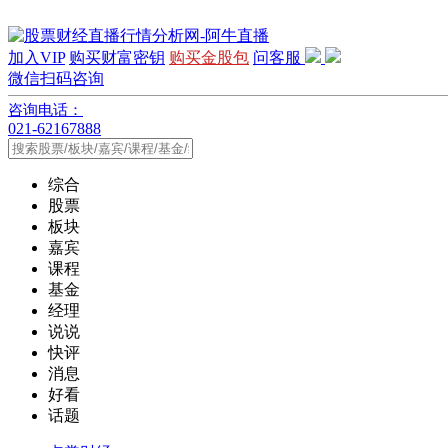
加入VIP
购买财富密钥
购买金股包
问客服
微信扫码咨询
咨询电话：
021-62167888
综合
股票
板块
嘉宾
课程
基金
经理
说说
快评
消息
好看
话题