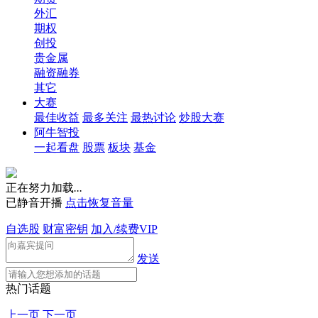
外汇
期权
创投
贵金属
融资融券
其它
大赛
最佳收益
最多关注
最热讨论
炒股大赛
阿牛智投
一起看盘
股票
板块
基金
正在努力加载
.
.
.
已静音开播
点击恢复音量
自选股
财富密钥
加入/续费VIP
发送
热门话题
上一页
下一页