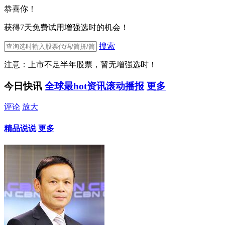
恭喜你！
获得7天免费试用增强选时的机会！
搜索
注意：上市不足半年股票，暂无增强选时！
今日快讯
全球最hot资讯滚动播报
更多
评论
放大
精品说说
更多