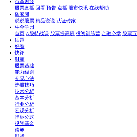
点掌财经
股票直播
回看
预告
点播
股市快讯
在线帮助
砖家团
说说股票
精品说说
认证砖家
牛金学园
首页
A股特战课
股票提高班
投资训练营
金融必学
股票五
话题
好看
快评
财商
股票基础
能力级别
交易心法
选股技巧
技术分析
基本分析
行业分析
宏观分析
指标公式
投资基金
债券
期货