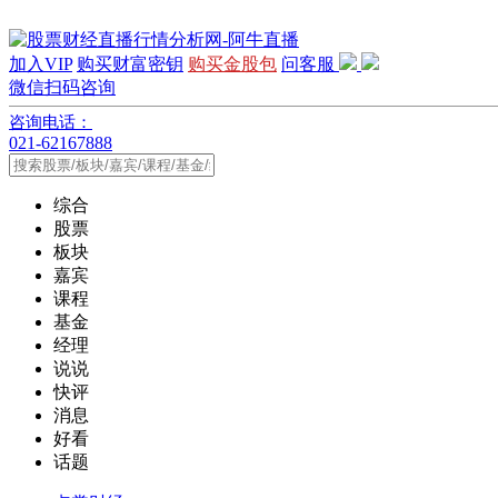
加入VIP
购买财富密钥
购买金股包
问客服
微信扫码咨询
咨询电话：
021-62167888
综合
股票
板块
嘉宾
课程
基金
经理
说说
快评
消息
好看
话题