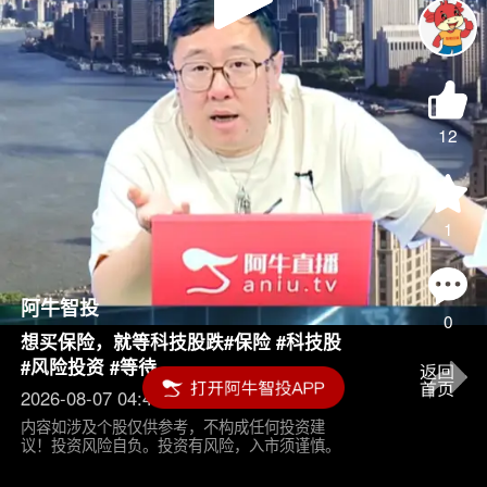
Play
Video
12
1
阿牛智投
0
想买保险，就等科技股跌#保险 #科技股
#风险投资 #等待
2026-08-07 04:45
内容如涉及个股仅供参考，不构成任何投资建
议！投资风险自负。投资有风险，入市须谨慎。