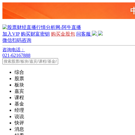
加入VIP
购买财富密钥
购买金股包
问客服
微信扫码咨询
咨询电话：
021-62167888
综合
股票
板块
嘉宾
课程
基金
经理
说说
快评
消息