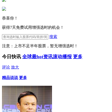
恭喜你！
获得7天免费试用增强选时的机会！
搜索
注意：上市不足半年股票，暂无增强选时！
今日快讯
全球最hot资讯滚动播报
更多
评论
放大
精品说说
更多