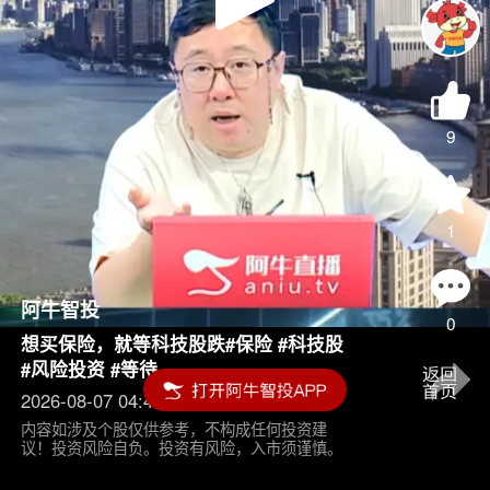
Play
Video
9
1
阿牛智投
0
想买保险，就等科技股跌#保险 #科技股
#风险投资 #等待
2026-08-07 04:45
内容如涉及个股仅供参考，不构成任何投资建
议！投资风险自负。投资有风险，入市须谨慎。