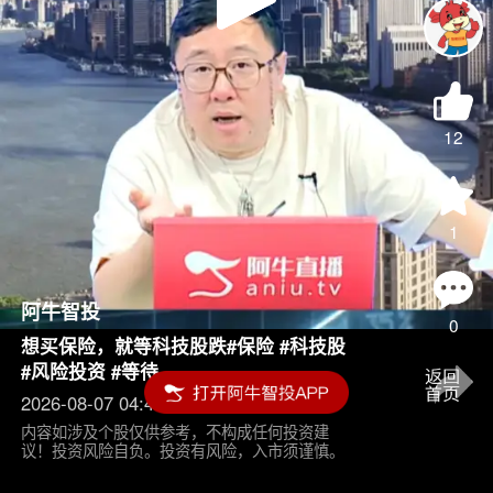
Play
Video
12
1
阿牛智投
0
想买保险，就等科技股跌#保险 #科技股
#风险投资 #等待
2026-08-07 04:45
内容如涉及个股仅供参考，不构成任何投资建
议！投资风险自负。投资有风险，入市须谨慎。